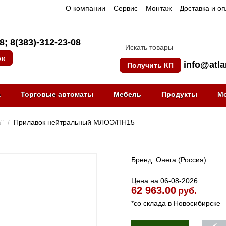
О компании
Сервис
Монтаж
Доставка и о
08
;
8(383)-312-23-08
ок
info@atla
Получить КП
а
Торговые автоматы
Мебель
Продукты
М
"
/
Прилавок нейтральный МЛОЭ/ПН15
Бренд: Онега (Россия)
Цена на 06-08-2026
62 963.00
руб.
*со склада в Новосибирске