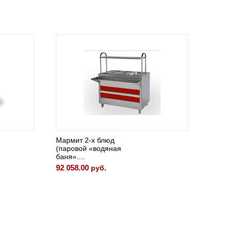
Мармит 2-х блюд
Модуль 
(паровой «водяная
внешни
баня»....
ВМ90/1
92 058.00
32 531.
руб.