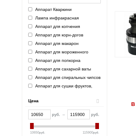
Intercold (Россия)
Аппарат Кваркини
Refettorio (Челябторгтехника)
Лампа инфракрасная
ASSUM (Россия)
Аппарат для копчения
AtollSpeed
Аппарат для корн-догов
ROBOLABS (Россия)
Аппарат для макарон
FAGOR (Испания)
Аппарат для мороженного
VIATTO (Китай)
Аппарат для попкорна
Haier (Китай)
Аппарат для сахарной ваты
VOLDONE (Россия)
Аппарат для спиральных чипсов
Schaerer (Германия)
Аппарат для сушки фруктов,
FROSTOR (Россия)
овощей, грибов
Indocor (Южная Корея)
Аппарат для хот-догов
Цена
В
Полюс (Россия)
Аппарат для шаурмы
Bartscher (Германия)
–
руб.
руб.
Аппарат контактной обработки
KAYMAN (Россия)
Аппарат термоупаковочный
La Pavoni (Италия)
10650
115900
руб.
руб.
Аппарат укупорочный