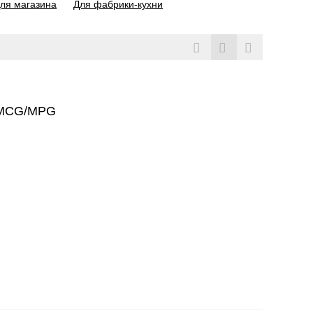
ля магазина
Для фабрики-кухни
 MCG/MPG