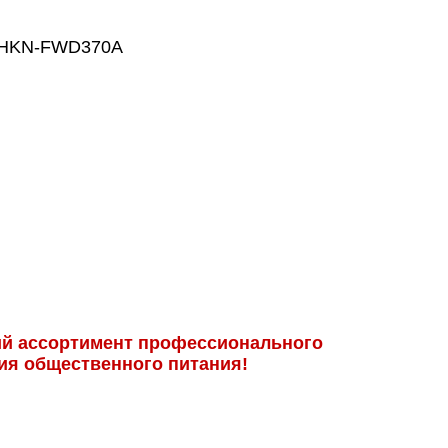
HKN-FWD370A
й ассортимент профессиональ­ного
ия общественного питания!