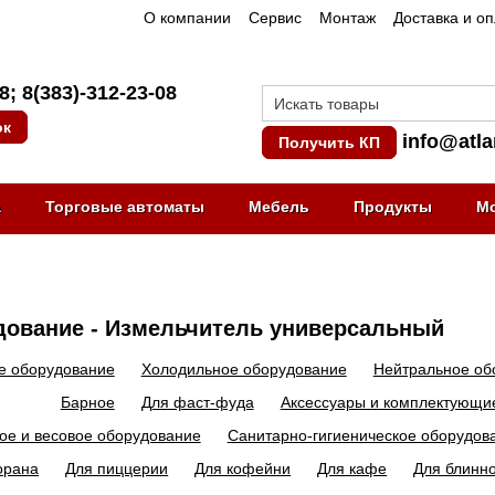
О компании
Сервис
Монтаж
Доставка и о
08
;
8(383)-312-23-08
ок
info@atla
Получить КП
а
Торговые автоматы
Мебель
Продукты
М
ование - Измельчитель универсальный
е оборудование
Холодильное оборудование
Нейтральное об
Барное
Для фаст-фуда
Аксессуары и комплектующи
ое и весовое оборудование
Санитарно-гигиеническое оборудов
орана
Для пиццерии
Для кофейни
Для кафе
Для блинн