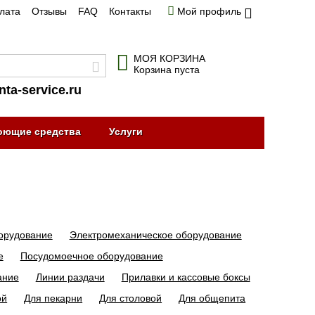
плата
Отзывы
FAQ
Контакты
Мой профиль
МОЯ КОРЗИНА
Корзина пуста
nta-service.ru
оющие средства
Услуги
орудование
Электромеханическое оборудование
е
Посудомоечное оборудование
ание
Линии раздачи
Прилавки и кассовые боксы
ой
Для пекарни
Для столовой
Для общепита