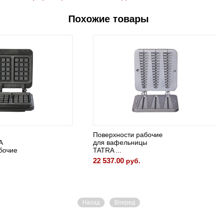
Похожие товары
ости рабочие
Поверхности рабочие
фельницы
для вафельницы
.
TATRA ...
00
26 151.30
руб.
руб.
Назад
Вперед