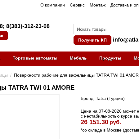
О компании
Сервис
Монтаж
Доставка и о
08
;
8(383)-312-23-08
ок
info@atla
Получить КП
а
Торговые автоматы
Мебель
Продукты
М
ицы
/
Поверхности рабочие для вафельницы TATRA TWI 01 AMO
цы TATRA TWI 01 AMORE
Бренд: Tatra (Турция)
Цена на 07-08-2026 может не
с нестабильностью курса ва
26 151.30
руб.
*со склада в Москве (достав