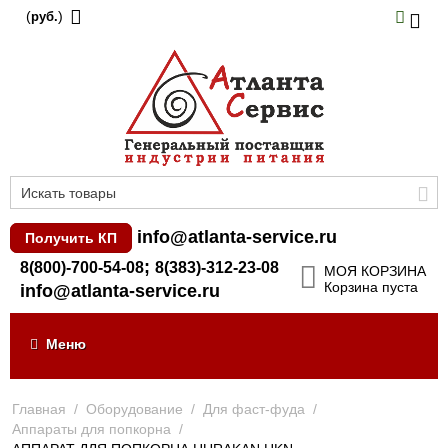
(
)
руб.
info@atlanta-service.ru
Получить КП
;
8(800)-700-54-08
8(383)-312-23-08
МОЯ КОРЗИНА
Корзина пуста
info@atlanta-service.ru
Меню
Главная
/
Оборудование
/
Для фаст-фуда
/
Аппараты для попкорна
/