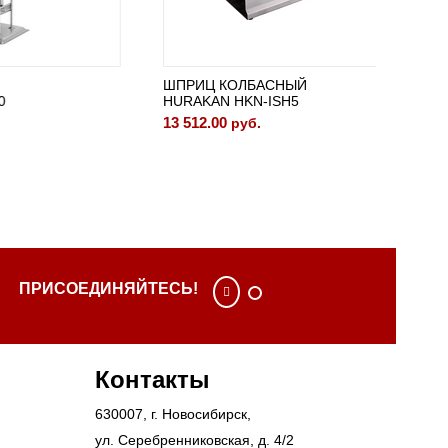
ШПРИЦ КОЛБАСНЫЙ
ШПРИЦ
HURAKAN HKN-ISH5
HURAKA
13 512.00
15 237.
руб.
ПРИСОЕДИНЯЙТЕСЬ!
Контакты
630007
, г.
Новосибирск
,
ул. Серебренниковская, д. 4/2