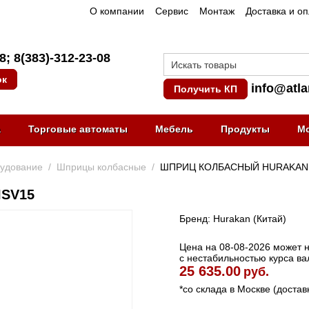
О компании
Сервис
Монтаж
Доставка и о
08
;
8(383)-312-23-08
ок
info@atla
Получить КП
а
Торговые автоматы
Мебель
Продукты
М
рудование
/
Шприцы колбасные
/
ШПРИЦ КОЛБАСНЫЙ HURAKAN 
SV15
Бренд: Hurakan (Китай)
Цена на 08-08-2026 может не
с нестабильностью курса ва
25 635.00
руб.
*со склада в Москве (достав