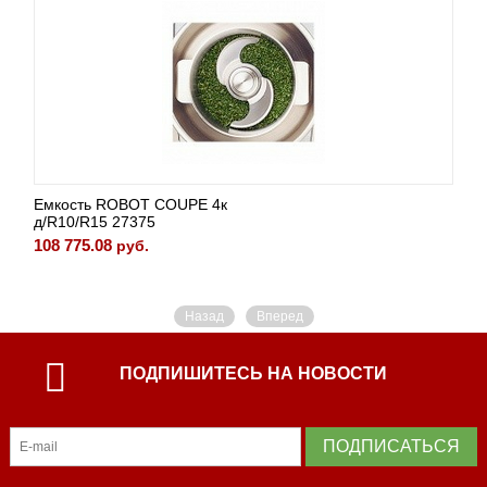
ть ROBOT COUPE 4к
КУТТЕР 
/R15 27375
144 983.
5.08
руб.
Назад
Вперед
ПОДПИШИТЕСЬ НА НОВОСТИ
ПОДПИСАТЬСЯ