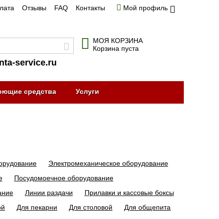
плата
Отзывы
FAQ
Контакты
Мой профиль
МОЯ КОРЗИНА
Корзина пуста
nta-service.ru
оющие средства
Услуги
орудование
Электромеханическое оборудование
е
Посудомоечное оборудование
ание
Линии раздачи
Прилавки и кассовые боксы
ой
Для пекарни
Для столовой
Для общепита