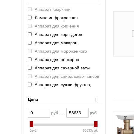
Intercold (Россия)
Аппарат Кваркини
Refettorio (Челябторгтехника)
Лампа инфракрасная
ASSUM (Россия)
Аппарат для копчения
AtollSpeed
Аппарат для корн-догов
ROBOLABS (Россия)
Аппарат для макарон
FAGOR (Испания)
Аппарат для мороженного
VIATTO (Китай)
Аппарат для попкорна
Haier (Китай)
Аппарат для сахарной ваты
VOLDONE (Россия)
Аппарат для спиральных чипсов
Schaerer (Германия)
Аппарат для сушки фруктов,
FROSTOR (Россия)
овощей, грибов
Indocor (Южная Корея)
Аппарат для хот-догов
Цена
Полюс (Россия)
Аппарат для шаурмы
Bartscher (Германия)
–
руб.
руб.
Аппарат контактной обработки
KAYMAN (Россия)
Аппарат термоупаковочный
La Pavoni (Италия)
0
53633
руб.
руб.
Аппарат укупорочный