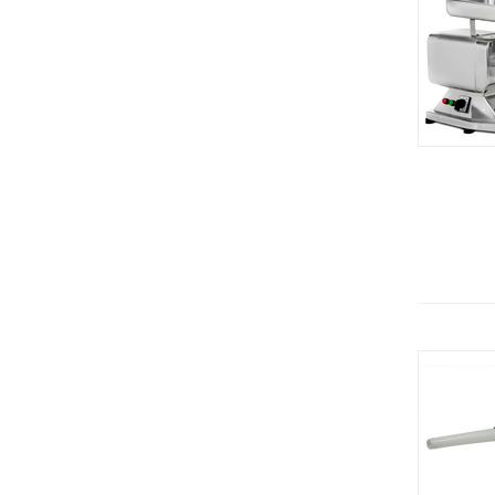
KT (Koneteollisuus)
Душирующее устройство
ЦЕРЕРА-МЕБЕЛЬ (Россия)
Жарочные поверхности
Carboma (Полюс) Россия
Жарочные шкафы
Merrychef
Зонты вентиляционные
Alto Shaam (США)
Зонты вытяжные
GASTROMIX (Гонконг)
Измельчители льда
BASSANINA (Италия)
Измельчитель сыра
COOLEQ (Китай)
Измельчитель универсальный
Saeco
Инсектицидная лампа
Hessen
Камень лавовый
Aucma (Китай)
Камера расстоечная
Cancan (Турция)
Картофелечистки
Demo
Кассеты
Fiamma (Португалия)
Кассовая кабина
GRILL MASTER
Кассовые боксы
ISTOMA
Кегератор