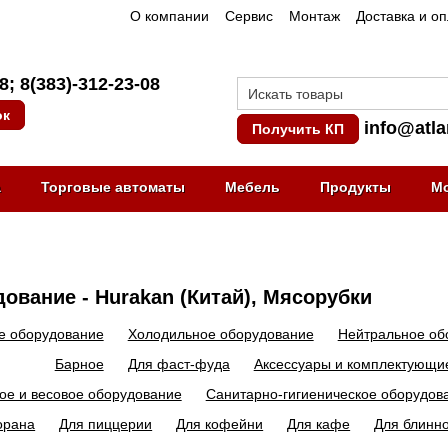
О компании
Сервис
Монтаж
Доставка и о
08
;
8(383)-312-23-08
ок
info@atla
Получить КП
а
Торговые автоматы
Мебель
Продукты
М
ование - Hurakan (Китай), Мясорубки
е оборудование
Холодильное оборудование
Нейтральное об
Барное
Для фаст-фуда
Аксессуары и комплектующи
ое и весовое оборудование
Санитарно-гигиеническое оборудов
орана
Для пиццерии
Для кофейни
Для кафе
Для блинн