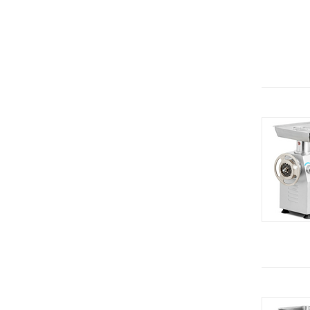
Белторгмаш
Весы электронные
RETIGO (ЧЕхия)
Витрины
Завод Торгмаш
Воронки
Онега (Россия)
Вспениватель молока
Smeg (Италия)
Гастроемкости
UNOX (Италия)
Гомогенизаторы
Carpigiani (Италия)
Граниторы
Kuvings
Грили
STAFF ICE SYSTEMS (Италия)
Гриль-печи
Челябторгтехника
Дегидратор
KOCATEQ (Южная Корея)
Дежа
ЦМИ
Держатели
GASTRORAG (Китай)
Диски
Gemlux
Диспенсеры
Sirman
Для шоколада
Beckers
Дозатор жидкого мыла